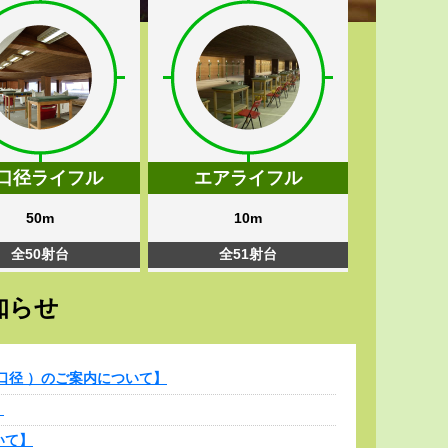
口径ライフル
エアライフル
50m
10m
全50射台
全51射台
知らせ
小口径 ）のご案内について】
】
いて】