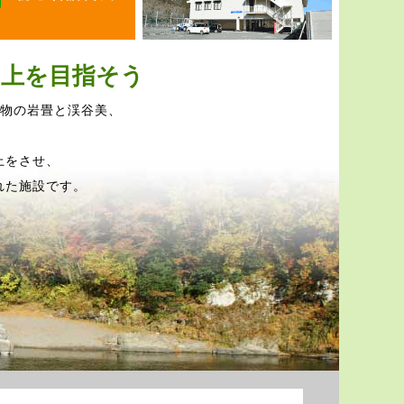
向上を目指そう
念物の岩畳と渓谷美、
上をさせ、
れた施設です。