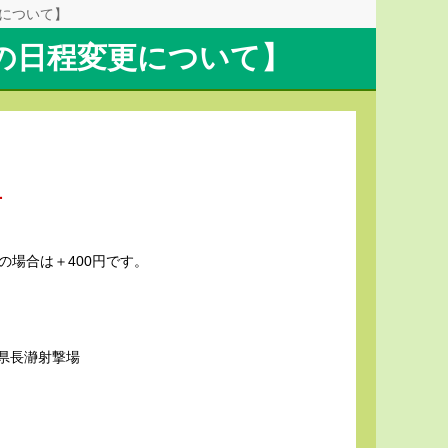
更について】
 ）の日程変更について】
持ちの方
場合は＋400円です。
撃場