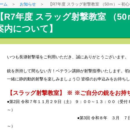
ーム
＞
お知らせ
＞ 【R7年度 スラッグ射撃教室 （50ｍ）～初
【R7年度 スラッグ射撃教室 （5
案内について】
いつも長瀞射撃場をご利用いただき、誠にありがとうございます。
銃を所持して間もない方！ベテラン講師が射撃指導いたします。初
一緒に静的動的射撃を楽しみましょう◎ 皆様のお申込みを
【スラッグ射撃教室】 ※
※ご自分の銃をお
●第2回 令和７年１１月２９日（土） ９：００～１３：００（受付 8
～
●第3回 令和８年 ３月 ７日（土）１３：
～） 